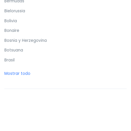
Bermudas
Bielorussia
Bolivia
Bonaire
Bosnia y Herzegovina
Botsuana
Brasil
Brunéi
Mostrar todo
Bulgaria
Burkina Faso
Burundi
Butan
Bélgica
Cabo Verde