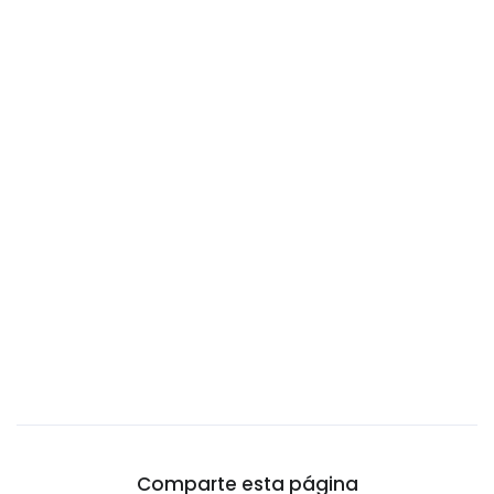
Camboya
Camerún
Canadá
Catar
Chad
Chile
China
Chipre
Ciudad del Vaticano
Colombia
Comoros
Congo
Corea del Norte
Comparte esta página