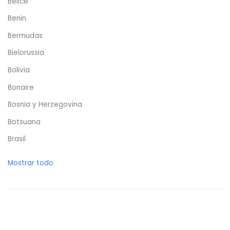
Belice
Benin
Bermudas
Bielorussia
Bolivia
Bonaire
Bosnia y Herzegovina
Botsuana
Brasil
Brunéi
Mostrar todo
Bulgaria
Burkina Faso
Burundi
Butan