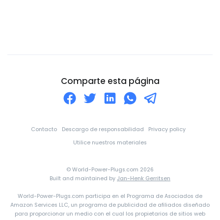
Ciudad del Vaticano
Colombia
Comoros
Congo
Corea del Norte
Comparte esta página
Corea del Sur
Costa de Marfil
Costa Rica
Contacto
Descargo de responsabilidad
Privacy policy
Croacia
Utilice nuestros materiales
Cuba
© World-Power-Plugs.com 2026
Curazao
Built and maintained by
Jan-Henk Gerritsen
Dinamarca
World-Power-Plugs.com participa en el Programa de Asociados de
Amazon Services LLC, un programa de publicidad de afiliados diseñado
Djibouti
para proporcionar un medio con el cual los propietarios de sitios web